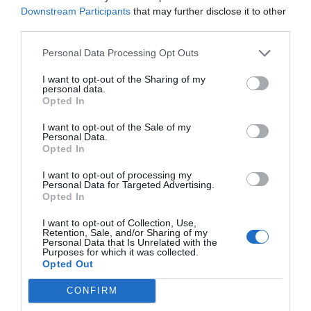
Córdoba que adelantan ...
Downstream Participants
that may further disclose it to other
third parties.
1 año atrás
565
Personal Data Processing Opt Outs
I want to opt-out of the Sharing of my
Canarias: récord de turismo y
personal data.
récord de pobreza so...
Opted In
I want to opt-out of the Sale of my
1 año atrás
570
Personal Data.
Opted In
Roscones de reposteros solidarios
I want to opt-out of processing my
para un Día de R...
Personal Data for Targeted Advertising.
Opted In
I want to opt-out of Collection, Use,
1 año atrás
577
Retention, Sale, and/or Sharing of my
Personal Data that Is Unrelated with the
Purposes for which it was collected.
Djokovic todavía no está listo: cae
Opted Out
con Opelka en ...
CONFIRM
1 año atrás
598