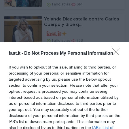
1 año atrás
614
Yolanda Díaz estalla contra Carlos
Cuerpo y dice q...
1 año atrás
738
fast.it -
Do Not Process My Personal Information
¿Por qué el pulmón es el lugar
preferido de la met...
If you wish to opt-out of the sale, sharing to third parties, or
processing of your personal or sensitive information for
1 año atrás
666
targeted advertising by us, please use the below opt-out
section to confirm your selection. Please note that after your
El Greco y el AVE en Toledo, un
opt-out request is processed you may continue seeing
diálogo imprescind...
interest-based ads based on personal information utilized by
us or personal information disclosed to third parties prior to
your opt-out. You may separately opt-out of the further
1 año atrás
591
disclosure of your personal information by third parties on the
IAB’s list of downstream participants. This information may
Estos son los municipios de
also be disclosed by us to third parties on the
IAB’s List of