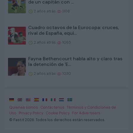
de un capitán con ...
2 años atrás
1108
Cuadro octavos de la Eurocopa: cruces,
rival de España, equi...
2 años atrás
1065
Fayna Bethencourt habla alto y claro tras
la detención de 'E...
2 años atrás
1030
·
·
·
·
·
·
·
Quienes somos
·
Contáctenos
·
Términos y Condiciones de
Uso
·
Privacy Policy
·
Cookie Policy
·
For Advertisers
·
© Fast.it 2026. Todos los derechos están reservados.