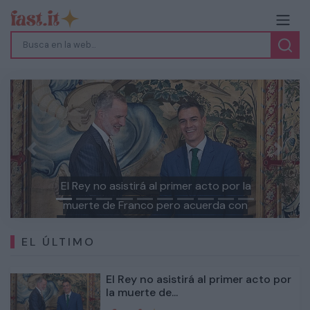
Previous
Next
El Rey no asistirá al primer acto por la
muerte de Franco pero acuerda con
Sánchez conmemorar la Transición y el
EL ÚLTIMO
papel de la Monarquía
El Rey no asistirá al primer acto por
la muerte de...