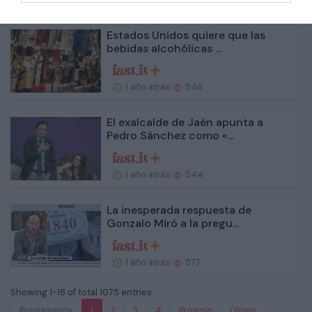
Estados Unidos quiere que las
bebidas alcohólicas ...
1 año atrás
546
El exalcalde de Jaén apunta a
Pedro Sánchez como «...
1 año atrás
544
La inesperada respuesta de
Gonzalo Miró a la pregu...
1 año atrás
577
Showing 1-18 of total 1075 entries.
Previamente
1
2
3
4
Próximo
Último