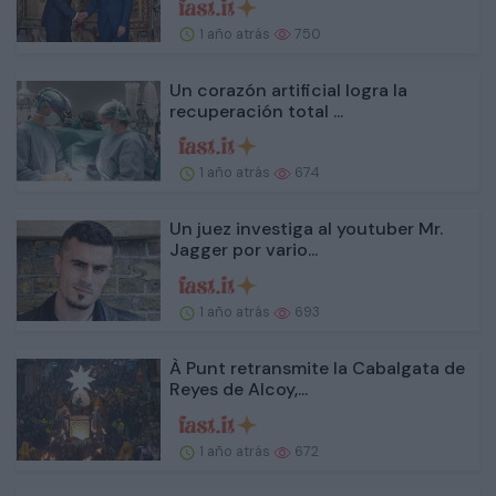
1 año atrás
750
Un corazón artificial logra la
recuperación total ...
1 año atrás
674
Un juez investiga al youtuber Mr.
Jagger por vario...
1 año atrás
693
À Punt retransmite la Cabalgata de
Reyes de Alcoy,...
1 año atrás
672