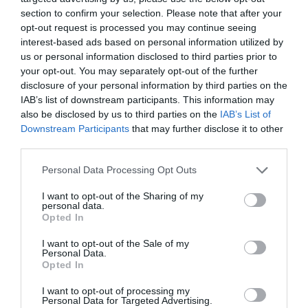
Estas últimas, al igual que las primeras, pueden ser bloqueadas
section to confirm your selection. Please note that after your
o eliminadas accediendo a la sección de Configuración de su
opt-out request is processed you may continue seeing
navegador.
interest-based ads based on personal information utilized by
En todos los navegadores en uso es posible navegar evitando
us or personal information disclosed to third parties prior to
temporalmente que el navegador registre cookies generadas
your opt-out. You may separately opt-out of the further
por los sitios habilitando la navegación en modo incógnito.
disclosure of your personal information by third parties on the
Las instrucciones para hacerlo están disponibles en la página
IAB’s list of downstream participants. This information may
de configuración de: Google Chrome y Google Chrome Mobile,
also be disclosed by us to third parties on the
IAB’s List of
Microsoft Internet Explorer, Mozilla Firefox, Apple Safari, Apple
Downstream Participants
that may further disclose it to other
Safari Mobile.
third parties.
También es posible deshabilitar completamente las cookies o
eliminarlas siempre a través de las mismas configuraciones en
los mismos navegadores.
Personal Data Processing Opt Outs
Las empresas terceras que pueden utilizar cookies en nuestro
I want to opt-out of the Sharing of my
personal data.
sitio son agencias que nos ayudan a mejorar el servicio, tal vez
Opted In
proponiendo objetos que podrían interesarle en comparación
con los que ya ha visto. Del mismo modo, hay cookies de
I want to opt-out of the Sale of my
terceros que permiten mostrar servicios o objetos vistos en
Personal Data.
otros sitios. En este caso se trata de un mensaje publicitario
Opted In
perfilado para usted.
En ningún caso una cookie está emparejada con sus datos
I want to opt-out of processing my
sensibles a través de tecnologías de priceonline.it.
Personal Data for Targeted Advertising.