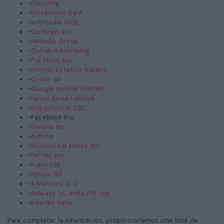
-
Ebuzzing
-
Mosaicoon S.p.A.
-
ad6media SARL
-
Outbrain Inc
-
HiMedia Group
-
Zodiak Advertising
-
PubMatic Inc
-
Istituto Estetico Italiano
-
Criteo Sa
-
Google Ireland Limited
-
Yahoo Emea Limited
-
Adperformer LTD
-Facebook Inc.
-
Exelate Inc
-
Adform
-
Youniversal Media Srl
-
Twitter inc.
-
Publy Ltd
-
Kelkoo Srl
-
A.Manzoni & C
-
Adways VC India Pvt. Ltd.
-
Kwanko Italia
Para completar la información, proporcionamos una lista de