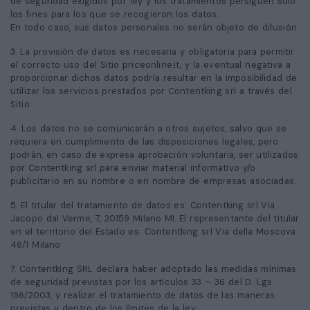
de seguridad exigidos por ley y los tratamientos persiguen solo
los fines para los que se recogieron los datos.
En todo caso, sus datos personales no serán objeto de difusión.
3. La provisión de datos es necesaria y obligatoria para permitir
el correcto uso del Sitio priceonline.it, y la eventual negativa a
proporcionar dichos datos podría resultar en la imposibilidad de
utilizar los servicios prestados por Contentking srl a través del
Sitio.
4. Los datos no se comunicarán a otros sujetos, salvo que se
requiera en cumplimiento de las disposiciones legales, pero
podrán, en caso de expresa aprobación voluntaria, ser utilizados
por Contentking srl para enviar material informativo y/o
publicitario en su nombre o en nombre de empresas asociadas.
5. El titular del tratamiento de datos es: Contentking srl Via
Jacopo dal Verme, 7, 20159 Milano MI. El representante del titular
en el territorio del Estado es: Contentking srl Via della Moscova
46/1 Milano
7. Contentking SRL declara haber adoptado las medidas mínimas
de seguridad previstas por los artículos 33 – 36 del D. Lgs.
196/2003, y realizar el tratamiento de datos de las maneras
previstas y dentro de los límites de la ley.