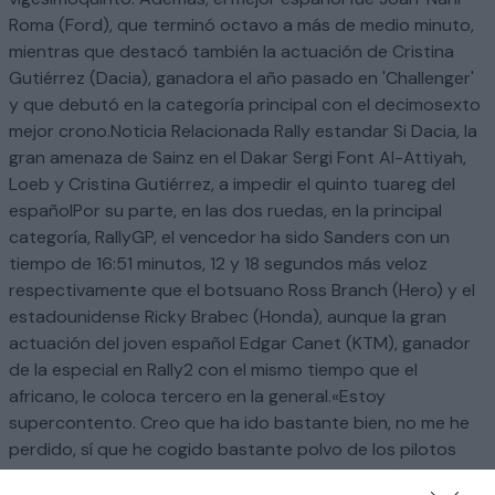
Roma (Ford), que terminó octavo a más de medio minuto,
mientras que destacó también la actuación de Cristina
Gutiérrez (Dacia), ganadora el año pasado en 'Challenger'
y que debutó en la categoría principal con el decimosexto
mejor crono.Noticia Relacionada Rally estandar Si Dacia, la
gran amenaza de Sainz en el Dakar Sergi Font Al-Attiyah,
Loeb y Cristina Gutiérrez, a impedir el quinto tuareg del
españolPor su parte, en las dos ruedas, en la principal
categoría, RallyGP, el vencedor ha sido Sanders con un
tiempo de 16:51 minutos, 12 y 18 segundos más veloz
respectivamente que el botsuano Ross Branch (Hero) y el
estadounidense Ricky Brabec (Honda), aunque la gran
actuación del joven español Edgar Canet (KTM), ganador
de la especial en Rally2 con el mismo tiempo que el
africano, le coloca tercero en la general.«Estoy
supercontento. Creo que ha ido bastante bien, no me he
perdido, sí que he cogido bastante polvo de los pilotos
que iban delante, pero en general ha sido muy rápido,