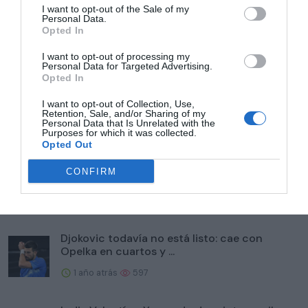
I want to opt-out of the Sale of my
Personal Data.
Leer el artículo completo
Opted In
I want to opt-out of processing my
Personal Data for Targeted Advertising.
Homepage
Sport
Opted In
Lategan y Dunderlan se imponen en el prólogo del Dakar, y Edgar
Canet se luce en motos
I want to opt-out of Collection, Use,
Retention, Sale, and/or Sharing of my
Personal Data that Is Unrelated with the
Purposes for which it was collected.
Relacionado
Opted Out
Laporta sigue sin dar explicaciones mientras
CONFIRM
Flick espera no...
1 año atrás
693
Djokovic todavía no está listo: cae con
Opelka en cuartos y ...
1 año atrás
597