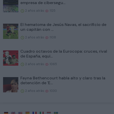
empresa de cibersegu...
2 años atrás
1125
El hematoma de Jesús Navas, el sacrificio de
un capitán con ...
2 años atrás
1108
Cuadro octavos de la Eurocopa: cruces, rival
de España, equi...
2 años atrás
1065
Fayna Bethencourt habla alto y claro tras la
detención de 'E...
2 años atrás
1030
·
·
·
·
·
·
·