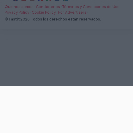
Quienes somos
·
Contáctenos
·
Términos y Condiciones de Uso
·
Privacy Policy
·
Cookie Policy
·
For Advertisers
·
© Fast.it 2026. Todos los derechos están reservados.