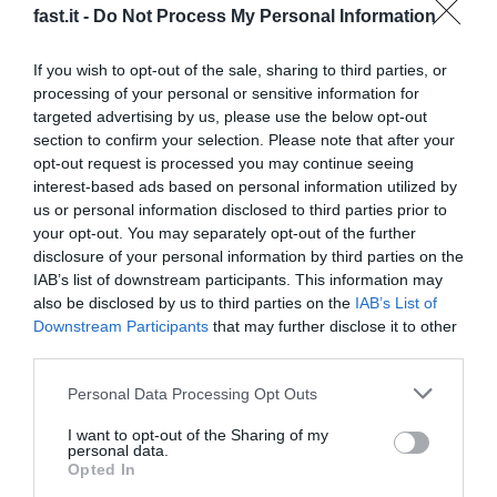
como a mí me gusta. Le he dado a algún árbol que había
fast.it -
Do Not Process My Personal Information
por ahí en medio, pero con las manos», expresó Canet a la
organización tras llegar a meta.Laia Sanz (Century)
If you wish to opt-out of the sale, sharing to third parties, or
concluyó vigesimotercera y la mejor de su categoría (dos
processing of your personal or sensitive information for
ruedas motrices) e Isidre Esteve (Repsol Toyota Rally
targeted advertising by us, please use the below opt-out
Team) en el puesto 41.También brilló el valenciano Tosha
section to confirm your selection. Please note that after your
opt-out request is processed you may continue seeing
Schareina (Honda), ganador en 2024 del prólogo y que
interest-based ads based on personal information utilized by
concluyó en la quinta posición a 25 segundos de Sanders,
us or personal information disclosed to third parties prior to
mientras que otra de las bazas para acabar en los
your opt-out. You may separately opt-out of the further
puestos altos, el salmantino Lorenzo Santolino (Sherco)
disclosure of your personal information by third parties on the
finalizó en la decimoquinta posición, dejándose más de un
IAB’s list of downstream participants. This information may
minuto (1:11).Este sábado se disputará la primera etapa de
also be disclosed by us to third parties on the
IAB’s List of
este Rally Dakar, una especial ya de 413 kilómetros
Downstream Participants
that may further disclose it to other
third parties.
también con salida y llegada en Bisha. Según los
organizadores, se trata de una etapa de orografía
Personal Data Processing Opt Outs
sumamente variada, donde además de arena, los
participantes tendrán que lidiar con todas las superficies
I want to opt-out of the Sharing of my
personal data.
y, hacia el ecuador de la especial, se enfrentarán a tramos
Opted In
con numerosos cruces de pistas.