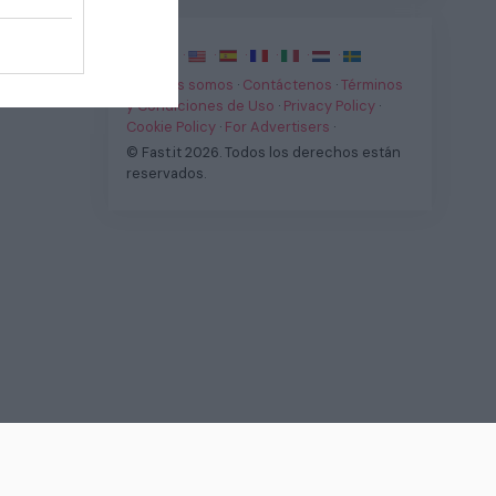
·
·
·
·
·
·
·
Quienes somos
·
Contáctenos
·
Términos
y Condiciones de Uso
·
Privacy Policy
·
Cookie Policy
·
For Advertisers
·
© Fast.it 2026. Todos los derechos están
reservados.