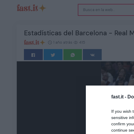
Estadísticas del Barcelona - Real M
1 año atrás
415
fast.it -
Do
If you wish 
sensitive in
confirm you
continue se