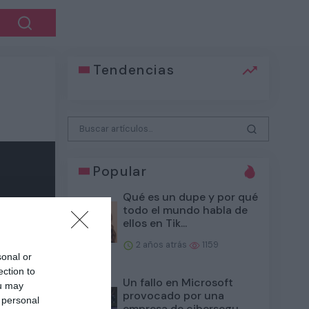
Tendencias
Popular
Qué es un dupe y por qué
todo el mundo habla de
ellos en Tik...
2 años atrás
1159
sonal or
ection to
Un fallo en Microsoft
ou may
provocado por una
 personal
empresa de cibersegu...