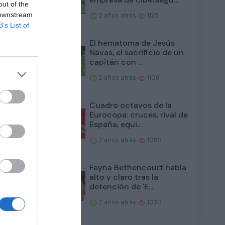
out of the
 downstream
2 años atrás
1125
B’s List of
El hematoma de Jesús
Navas, el sacrificio de un
capitán con ...
2 años atrás
1108
Cuadro octavos de la
Eurocopa: cruces, rival de
 Opelka
España, equi...
2 años atrás
1065
Fayna Bethencourt habla
alto y claro tras la
detención de 'E...
2 años atrás
1030