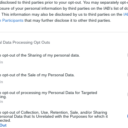
disclosed to third parties prior to your opt-out. You may separately opt-
ásico europeo entre azulgranas y blancos
losure of your personal information by third parties on the IAB’s list of
. This information may also be disclosed by us to third parties on the
IA
Participants
that may further disclose it to other third parties.
er el artículo completo
d de la jornada 12 de la Euroliga
l Data Processing Opt Outs
o opt-out of the Sharing of my personal data.
In
ntras
Djokovic todavía no está listo: cae con
en cuartos y ...
o opt-out of the Sale of my Personal Data.
In
1 año atrás
597
to opt-out of processing my Personal Data for Targeted
ing.
la;
In
o opt-out of Collection, Use, Retention, Sale, and/or Sharing
ersonal Data that Is Unrelated with the Purposes for which it
lected.
Out