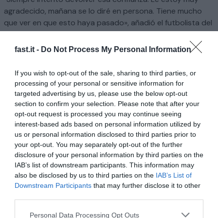
agradecido, mañana se lo diré en persona. Tiene mucho
que ver en que esto haya pasado», añadió el futbolista del
Sevilla.Del mismo modo ha tenido Carmona palabras para
el capitán del equipo sevillista, Jesús Navas, afirmando que
fast.it -
Do Not Process My Personal Information
«a Jesús siempre lo he admirado, en el Ramón Sánchez-
Pizjuán flipaba con él. Es una persona muy cercana, paso
If you wish to opt-out of the sale, sharing to third parties, or
mucho tiempo con él. Que sea Navas la persona con la que
processing of your personal or sensitive information for
me ría y hable es algo que no termino de asimilar. No sé
targeted advertising by us, please use the below opt-out
cómo explicarlo. Lo admiro mucho, por lo que ha
section to confirm your selection. Please note that after your
opt-out request is processed you may continue seeing
conseguido y como persona. Es una persona con la que se
interest-based ads based on personal information utilized by
puede hablar de lo que quieras, una persona top».
us or personal information disclosed to third parties prior to
your opt-out. You may separately opt-out of the further
Leer el artículo completo
disclosure of your personal information by third parties on the
IAB’s list of downstream participants. This information may
also be disclosed by us to third parties on the
IAB’s List of
Homepage
Sport
Downstream Participants
that may further disclose it to other
Carmona, tras su renovación con el Sevilla: «Puede ser el día más
third parties.
feliz de mi vida»
Personal Data Processing Opt Outs