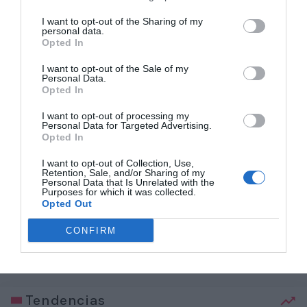
Relacionado
I want to opt-out of the Sharing of my
personal data.
Opted In
Laporta sigue sin dar explicaciones mientras
Flick espera no...
I want to opt-out of the Sale of my
Personal Data.
1 año atrás
697
Opted In
Djokovic todavía no está listo: cae con
I want to opt-out of processing my
Personal Data for Targeted Advertising.
Opelka en cuartos y ...
Opted In
1 año atrás
600
I want to opt-out of Collection, Use,
Retention, Sale, and/or Sharing of my
Personal Data that Is Unrelated with the
Lydia Valentín: «Yo puedo dormir tranquila;
Purposes for which it was collected.
nadie vendrá a m...
Opted Out
1 año atrás
547
CONFIRM
Tendencias