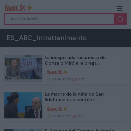
ES_ABC_Intrattenimento
La inesperada respuesta de
Gonzalo Miró a la pregu...
1 año atrás
575
La madre de la niña de San
Ildefonso que cantó el ...
1 año atrás
512
El Agujero del Gusano, la teoría