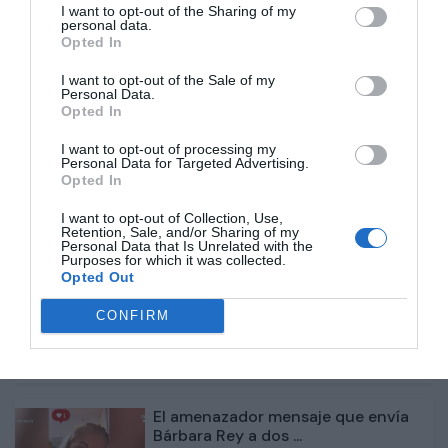
I want to opt-out of the Sharing of my
personal data.
Un soltero de 'First Dates' rompe a
Opted In
llorar por 'cu...
I want to opt-out of the Sale of my
Personal Data.
Opted In
1 año atrás
397
I want to opt-out of processing my
Personal Data for Targeted Advertising.
Estos son los concursantes de 'GH
Opted In
Dúo 3', la edici...
I want to opt-out of Collection, Use,
Retention, Sale, and/or Sharing of my
1 año atrás
446
Personal Data that Is Unrelated with the
Purposes for which it was collected.
Opted Out
Espinete regresa a televisión: Qué
fue de Chelo Vi...
CONFIRM
1 año atrás
400
El amenazador mensaje que envía
Bárbara Rey a dos ...