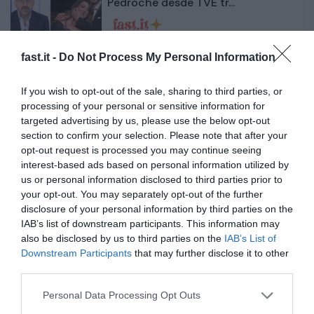
Pedroche desde TVE tr...
1 año atrás
400
fast.it -
Do Not Process My Personal Information
La reacción de Cristina Pedroche al
verse por prim...
If you wish to opt-out of the sale, sharing to third parties, or
processing of your personal or sensitive information for
targeted advertising by us, please use the below opt-out
1 año atrás
399
section to confirm your selection. Please note that after your
opt-out request is processed you may continue seeing
David Broncano y Lalachus se
interest-based ads based on personal information utilized by
imponen a Pedroche po...
us or personal information disclosed to third parties prior to
your opt-out. You may separately opt-out of the further
disclosure of your personal information by third parties on the
1 año atrás
421
IAB’s list of downstream participants. This information may
also be disclosed by us to third parties on the
IAB’s List of
Kiko Matamoros, contundente ante
Downstream Participants
that may further disclose it to other
la polémica de La...
third parties.
Personal Data Processing Opt Outs
1 año atrás
406