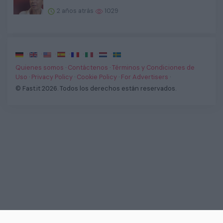
2 años atrás
1029
·
·
·
·
·
·
·
Quienes somos
·
Contáctenos
·
Términos y Condiciones de
Uso
·
Privacy Policy
·
Cookie Policy
·
For Advertisers
·
© Fast.it 2026. Todos los derechos están reservados.