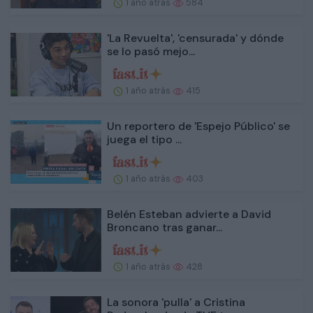
1 año atrás
584
'La Revuelta', 'censurada' y dónde
se lo pasó mejo...
1 año atrás
415
Un reportero de 'Espejo Público' se
juega el tipo ...
1 año atrás
403
Belén Esteban advierte a David
Broncano tras ganar...
1 año atrás
428
La sonora 'pulla' a Cristina