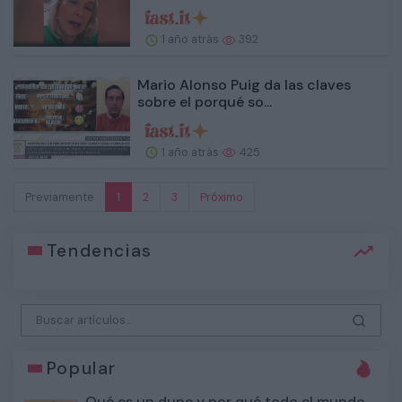
1 año atrás
392
Mario Alonso Puig da las claves
sobre el porqué so...
1 año atrás
425
Previamente
1
2
3
Próximo
Tendencias
Popular
Qué es un dupe y por qué todo el mundo