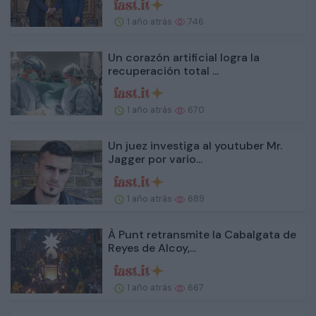
1 año atrás
746
Un corazón artificial logra la
recuperación total ...
1 año atrás
670
Un juez investiga al youtuber Mr.
Jagger por vario...
1 año atrás
689
À Punt retransmite la Cabalgata de
Reyes de Alcoy,...
1 año atrás
667