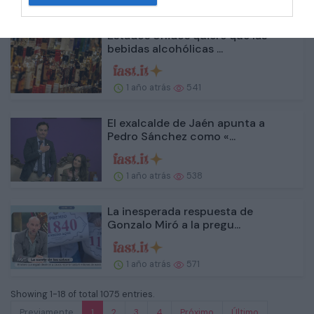
Estados Unidos quiere que las
bebidas alcohólicas ...
1 año atrás
541
El exalcalde de Jaén apunta a
Pedro Sánchez como «...
1 año atrás
538
La inesperada respuesta de
Gonzalo Miró a la pregu...
1 año atrás
571
Showing 1-18 of total 1075 entries.
Previamente
1
2
3
4
Próximo
Último