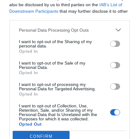
Córdoba que adelantan ...
also be disclosed by us to third parties on the
IAB’s List of
Downstream Participants
that may further disclose it to other
third parties.
1 año atrás
560
Personal Data Processing Opt Outs
Canarias: récord de turismo y
I want to opt-out of the Sharing of my
récord de pobreza so...
personal data.
Opted In
1 año atrás
565
I want to opt-out of the Sale of my
Personal Data.
Opted In
Roscones de reposteros solidarios
para un Día de R...
I want to opt-out of processing my
Personal Data for Targeted Advertising.
Opted In
1 año atrás
572
I want to opt-out of Collection, Use,
Retention, Sale, and/or Sharing of my
Personal Data that Is Unrelated with the
Djokovic todavía no está listo: cae
Purposes for which it was collected.
con Opelka en ...
Opted Out
CONFIRM
1 año atrás
590