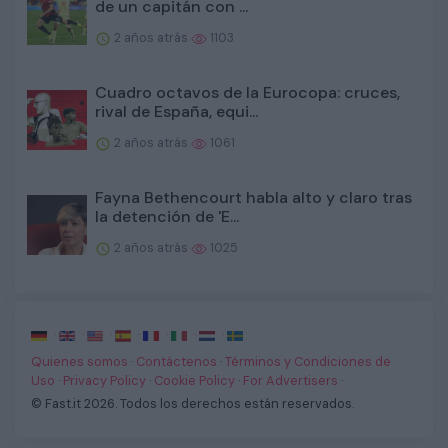
de un capitán con ...
2 años atrás
1103
Cuadro octavos de la Eurocopa: cruces,
rival de España, equi...
2 años atrás
1061
Fayna Bethencourt habla alto y claro tras
la detención de 'E...
2 años atrás
1025
·
·
·
·
·
·
·
Quienes somos
·
Contáctenos
·
Términos y Condiciones de
Uso
·
Privacy Policy
·
Cookie Policy
·
For Advertisers
·
© Fast.it 2026. Todos los derechos están reservados.