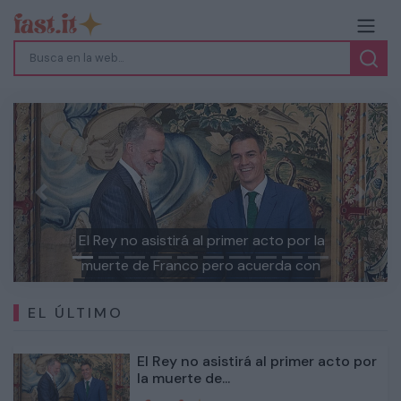
Previous
Next
El Rey no asistirá al primer acto por la
muerte de Franco pero acuerda con
Sánchez conmemorar la Transición y el
EL ÚLTIMO
papel de la Monarquía
El Rey no asistirá al primer acto por
la muerte de...