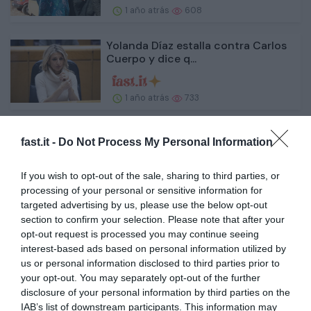
1 año atrás
608
Yolanda Díaz estalla contra Carlos
Cuerpo y dice q...
1 año atrás
733
¿Por qué el pulmón es el lugar
fast.it -
Do Not Process My Personal Information
preferido de la met...
If you wish to opt-out of the sale, sharing to third parties, or
1 año atrás
662
processing of your personal or sensitive information for
targeted advertising by us, please use the below opt-out
El Greco y el AVE en Toledo, un
section to confirm your selection. Please note that after your
diálogo imprescind...
opt-out request is processed you may continue seeing
interest-based ads based on personal information utilized by
us or personal information disclosed to third parties prior to
1 año atrás
584
your opt-out. You may separately opt-out of the further
disclosure of your personal information by third parties on the
Estos son los municipios de
IAB’s list of downstream participants. This information may