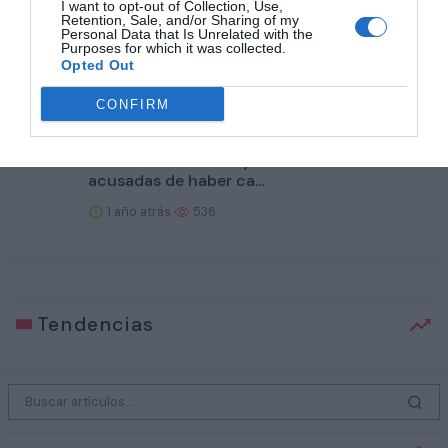
1 año atrás
663
I want to opt-out of Collection, Use,
Retention, Sale, and/or Sharing of my
Personal Data that Is Unrelated with the
Purposes for which it was collected.
Cuando el reto viral acaba con tu hijo en el
Opted Out
hospital
CONFIRM
1 año atrás
599
Carola Vinuesa : «Hay cientos de madres
acusadas de haber ca...
1 año atrás
536
Tendencias