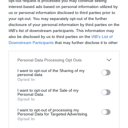
opt-out request is processed you may continue seeing
morir joven. Apenas 72 horas después de dejar de fumar ,
interest-based ads based on personal information utilized by
se respira más fácil y su energía aumentará. Después de 12
us or personal information disclosed to third parties prior to
semanas, su circulación sanguínea mejorará y, cuando
your opt-out. You may separately opt-out of the further
llegue el año, su riesgo de sufrir un ataque cardíaco se
disclosure of your personal information by third parties on the
habrá reducido a la mitad en comparación con un
IAB’s list of downstream participants. This information may
fumador«, destaca la doctora Jeanelle de Gruchy,
also be disclosed by us to third parties on the
IAB’s List of
directora médica adjunta de Inglaterra.
Downstream Participants
that may further disclose it to other
third parties.
Leer el artículo completo
Personal Data Processing Opt Outs
I want to opt-out of the Sharing of my
Homepage
Salud
personal data.
Estos son los minutos de vida que pierdes por cada cigarrillo
Opted In
que te fumas
I want to opt-out of the Sale of my
Personal Data.
Opted In
Relacionado
I want to opt-out of processing my
¿Por qué el pulmón es el lugar preferido de
Personal Data for Targeted Advertising.
la metástasis de...
Opted In