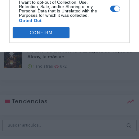
1 año atrás
750
I want to opt-out of Collection, Use,
Retention, Sale, and/or Sharing of my
Personal Data that Is Unrelated with the
Purposes for which it was collected.
Un corazón artificial logra la recuperación
Opted Out
total de un bebé...
CONFIRM
1 año atrás
674
À Punt retransmite la Cabalgata de Reyes de
Alcoy, la más an...
1 año atrás
672
Tendencias