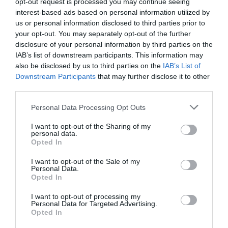
opt-out request is processed you may continue seeing
Ayuntamiento de Córdoba. ¡Así que no olvidéis dejar los
interest-based ads based on personal information utilized by
zapatos bien colocados y con toda la ilusión!».Para
us or personal information disclosed to third parties prior to
finalizar, firman «con todo nuestro cariño, Melchor, Gaspar
your opt-out. You may separately opt-out of the further
y Baltasar Los Reyes Magos de Oriente». Antes, en la
disclosure of your personal information by third parties on the
jornada de este viernes 3 de enero, la Cartera Real estará
IAB’s list of downstream participants. This information may
por las calles de Córdoba para recoger las cartas de los
also be disclosed by us to third parties on the
IAB’s List of
niños .
Downstream Participants
that may further disclose it to other
third parties.
Leer el artículo completo
Personal Data Processing Opt Outs
I want to opt-out of the Sharing of my
Homepage
Política
personal data.
Así explica el alcalde de Córdoba a los niños el adelanto de la
Opted In
Cabalgata de los Reyes Magos
I want to opt-out of the Sale of my
Personal Data.
Opted In
Relacionado
I want to opt-out of processing my
El Rey no asistirá al primer acto por la
Personal Data for Targeted Advertising.
Opted In
muerte de Franco pe...