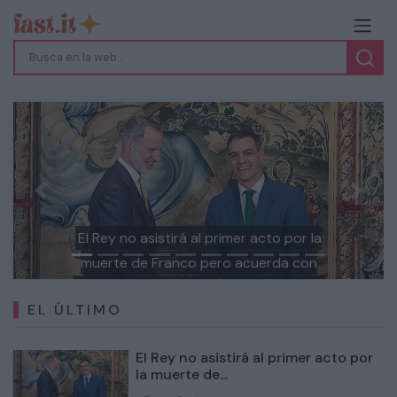
Previous
Next
El Rey no asistirá al primer acto por la
muerte de Franco pero acuerda con
Sánchez conmemorar la Transición y el
EL ÚLTIMO
papel de la Monarquía
El Rey no asistirá al primer acto por
la muerte de...