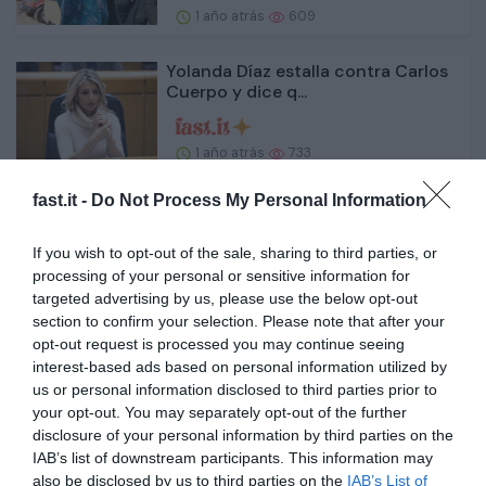
1 año atrás
609
Yolanda Díaz estalla contra Carlos
Cuerpo y dice q...
1 año atrás
733
fast.it -
Do Not Process My Personal Information
¿Por qué el pulmón es el lugar
preferido de la met...
If you wish to opt-out of the sale, sharing to third parties, or
processing of your personal or sensitive information for
1 año atrás
663
targeted advertising by us, please use the below opt-out
section to confirm your selection. Please note that after your
El Greco y el AVE en Toledo, un
opt-out request is processed you may continue seeing
diálogo imprescind...
interest-based ads based on personal information utilized by
us or personal information disclosed to third parties prior to
your opt-out. You may separately opt-out of the further
1 año atrás
585
disclosure of your personal information by third parties on the
IAB’s list of downstream participants. This information may
Estos son los municipios de
also be disclosed by us to third parties on the
IAB’s List of