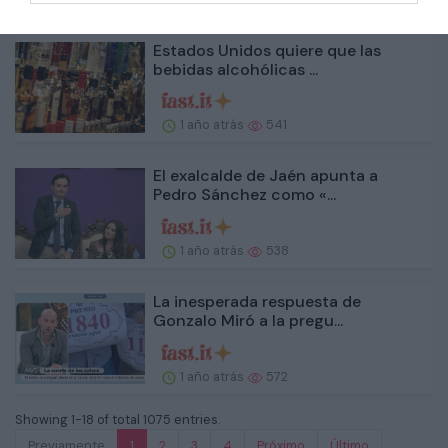
Estados Unidos quiere que las
bebidas alcohólicas ...
1 año atrás
541
El exalcalde de Jaén apunta a
Pedro Sánchez como «...
1 año atrás
538
La inesperada respuesta de
Gonzalo Miró a la pregu...
1 año atrás
572
Showing 1-18 of total 1075 entries.
Previamente
1
2
3
4
Próximo
Último