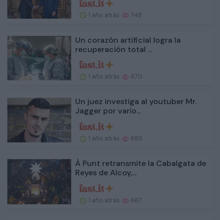
1 año atrás
748
Un corazón artificial logra la
recuperación total ...
1 año atrás
670
Un juez investiga al youtuber Mr.
Jagger por vario...
1 año atrás
689
À Punt retransmite la Cabalgata de
Reyes de Alcoy,...
1 año atrás
667