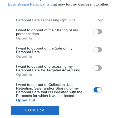
Córdoba que adelantan ...
Downstream Participants
that may further disclose it to other
third parties.
1 año atrás
560
Personal Data Processing Opt Outs
I want to opt-out of the Sharing of my
Canarias: récord de turismo y
personal data.
récord de pobreza so...
Opted In
I want to opt-out of the Sale of my
1 año atrás
565
Personal Data.
Opted In
Roscones de reposteros solidarios
I want to opt-out of processing my
para un Día de R...
Personal Data for Targeted Advertising.
Opted In
I want to opt-out of Collection, Use,
1 año atrás
572
Retention, Sale, and/or Sharing of my
Personal Data that Is Unrelated with the
Purposes for which it was collected.
Djokovic todavía no está listo: cae
Opted Out
con Opelka en ...
CONFIRM
1 año atrás
591