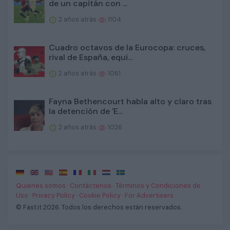
de un capitán con ...
2 años atrás
1104
Cuadro octavos de la Eurocopa: cruces,
rival de España, equi...
2 años atrás
1061
Fayna Bethencourt habla alto y claro tras
la detención de 'E...
2 años atrás
1026
·
·
·
·
·
·
·
Quienes somos
·
Contáctenos
·
Términos y Condiciones de
Uso
·
Privacy Policy
·
Cookie Policy
·
For Advertisers
·
© Fast.it 2026. Todos los derechos están reservados.